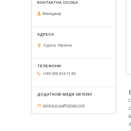
Менеджер
Одеса, Україна
+380 (99) 634-71-80
Г
gayka.in.ua@gmail.com
О
Б
Л