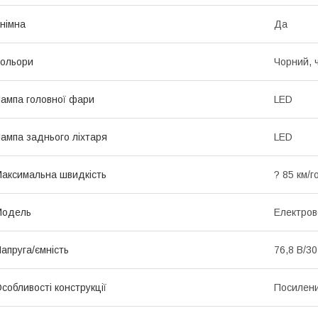
німна
Да
ольори
Чорний, ч
ампа головної фари
LED
ампа заднього ліхтаря
LED
аксимальна швидкість
? 85 км/г
Мoдель
Електров
апруга/ємність
76,8 В/30
собливості конструкції
Посилени