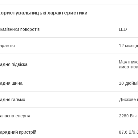
Користувальницькі характеристики
казівники поворотів
LED
арантія
12 місяці
Маятнико
адня підвіска
амортиза
Задня шина
10 дюймі
аднє гальмо
Дискове 
апасна енергія
2280 Вт-
арядний пристрій
87,6 В/6,