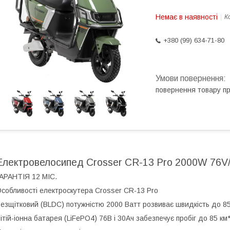
Немає в наявності
К
+380 (99) 634-71-80
повернення товару п
Електровелосипед Crosser CR-13 Pro 2000W 76V
АРАНТІЯ 12 МІС.
собливості електроскутера Crosser CR-13 Pro
езщітковий (BLDC) потужністю 2000 Ватт розвиває швидкість до 85
ітій-іонна батарея (LiFePO4) 76В і 30Ач забезпечує пробіг до 85 км