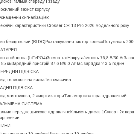
искові гальма спереду і ззаду
осилений захист корпусу
снащений сигналізацією
ехнічні характеристики Crosser CR-13 Pro 2026 модельного року
ип безщітковий (BLDC)
Розташування мотор-колесо
Потужність 200
БАТАРЕЯ
ип літій-іонна (LiFePO4)
Знімна так
Напруга/ємність 76,8 В/30 Аг
Запа
 85 км
Зарядний пристрій 87,6 В/6,0 Аг
Час зарядки ? 3-5 годин
ПЕРЕДНЯ ПІДВІСКА
ид телескопічна вилка
Тип класична
ЗАДНЯ ПІДВІСКА
ид маятникова, 2 амортизатори
Тип амортизатора гідравлічний
ГАЛЬМІВНА СИСТЕМА
альмо переднє дискове гідравлічне
Кількість дисків 1
Супорт 2х пор
поршневий
ШИНИ
ина передня 10 дюймів
Шина задня 10 дюймів