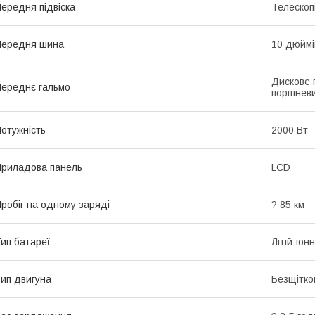
ередня підвіска
Телескоп
Передня шина
10 дюймі
Дискове г
ереднє гальмо
поршнев
отужність
2000 Вт
риладова панель
LCD
робіг на одному заряді
? 85 км
ип батареї
Літій-іон
ип двигуна
Безщітко