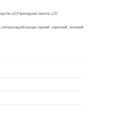
воротів LED
Приладова панель LCD
і сигналізація
Кольори чорний, червоний, зелений,