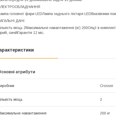
ЕЛЕКТРООБЛАДНАННЯ
ампа головної фари LED
Лампа заднього ліхтаря LED
Вказівники по
АГАЛЬНІ ДАНІ
ількість місць 2
Максимальне навантаження (кг) 200
Опції в комплект
ірий, синій
Гарантія 12 міс.
арактеристики
Основні атрибути
иробник
Crosser
ількість місць
2
аксимальне навантаження
200 кг