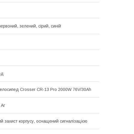
ервоний, зелений, сірий, синій
од
елосипед Crosser CR-13 Pro 2000W 76V/30Ah
 Аг
й захист корпусу, оснащений сигналізацією