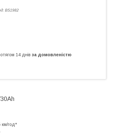
од:
BS1982
ротягом 14 днів
за домовленістю
/30Ah
 км/год*
*