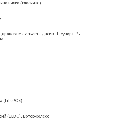
ічна вилка (класична)
в
ідравлічне ( кількість дисків: 1, супорт: 2х
ий)
на (LiFePO4)
вий (BLDC), мотор-колесо