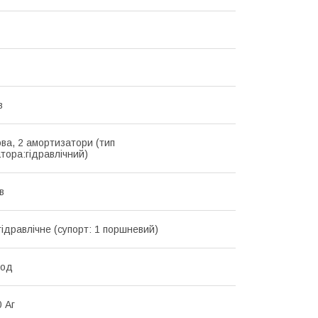
в
ва, 2 амортизатори (тип
тора:гідравлічний)
в
гідравлічне (супорт: 1 поршневий)
год
0 Аг