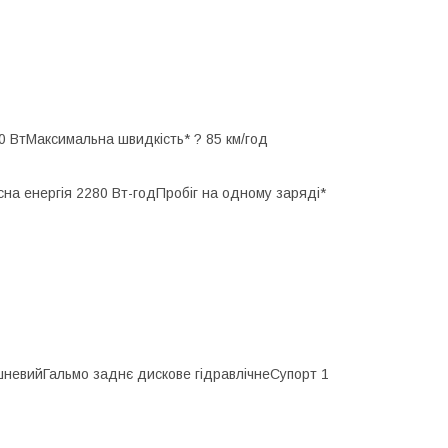
0 Вт
Максимальна швидкість* ? 85 км/год
сна енергія 2280 Вт-год
Пробіг на одному заряді*
шневий
Гальмо заднє дискове гідравлічне
Супорт 1