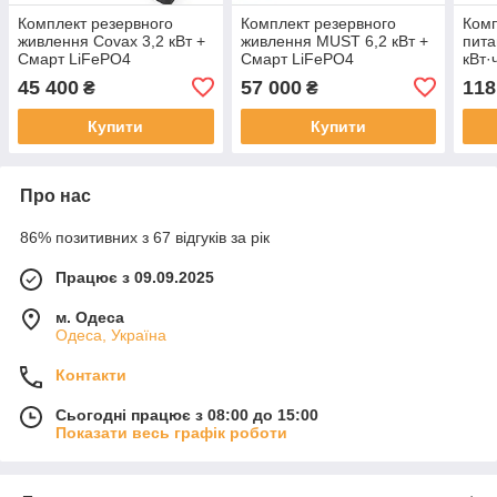
Комплект резервного
Комплект резервного
Комп
живлення Covax 3,2 кВт +
живлення MUST 6,2 кВт +
пита
Смарт LiFePO4
Смарт LiFePO4
кВт·
акумулятор 24V 200Ah
акумулятор 48 100Ah
LiFe
45 400
57 000
118
₴
₴
(5,12 кВт·год)
(5,12 кВт·год)
51,2
Купити
Купити
Про нас
86% позитивних з 67 відгуків за рік
Працює з 09.09.2025
м. Одеса
Одеса, Україна
Контакти
Сьогодні працює з 08:00 до 15:00
Показати весь графік роботи