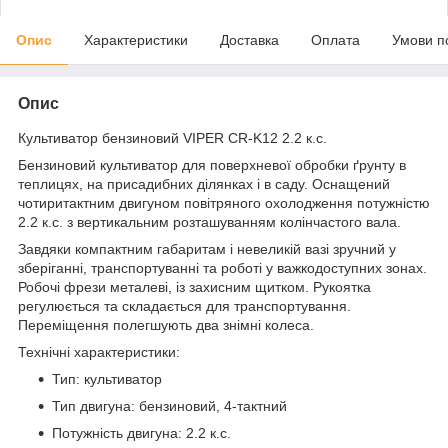
Опис
Характеристики
Доставка
Оплата
Умови п
Опис
Культиватор бензиновий VIPER CR-K12 2.2 к.с.
Бензиновий культиватор для поверхневої обробки ґрунту в
теплицях, на присадибних ділянках і в саду. Оснащений
чотиритактним двигуном повітряного охолодження потужністю
2.2 к.с. з вертикальним розташуванням колінчастого вала.
Завдяки компактним габаритам і невеликій вазі зручний у
зберіганні, транспортуванні та роботі у важкодоступних зонах.
Робочі фрези металеві, із захисним щитком. Рукоятка
регулюється та складається для транспортування.
Переміщення полегшують два знімні колеса.
Технічні характеристики:
Тип: культиватор
Тип двигуна: бензиновий, 4-тактний
Потужність двигуна: 2.2 к.с.