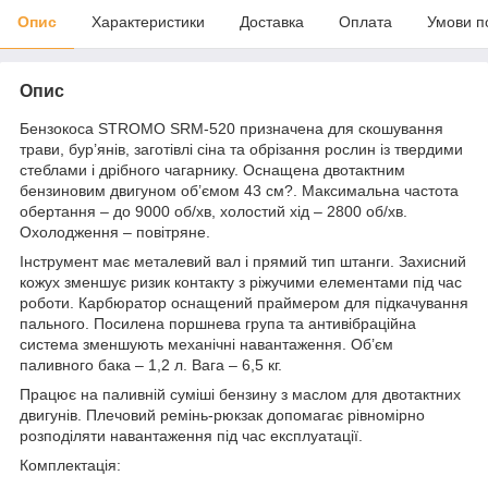
Опис
Характеристики
Доставка
Оплата
Умови п
Опис
Бензокоса STROMO SRM-520 призначена для скошування
трави, бур’янів, заготівлі сіна та обрізання рослин із твердими
стеблами і дрібного чагарнику. Оснащена двотактним
бензиновим двигуном об’ємом 43 см?. Максимальна частота
обертання – до 9000 об/хв, холостий хід – 2800 об/хв.
Охолодження – повітряне.
Інструмент має металевий вал і прямий тип штанги. Захисний
кожух зменшує ризик контакту з ріжучими елементами під час
роботи. Карбюратор оснащений праймером для підкачування
пального. Посилена поршнева група та антивібраційна
система зменшують механічні навантаження. Об’єм
паливного бака – 1,2 л. Вага – 6,5 кг.
Працює на паливній суміші бензину з маслом для двотактних
двигунів. Плечовий ремінь-рюкзак допомагає рівномірно
розподіляти навантаження під час експлуатації.
Комплектація: