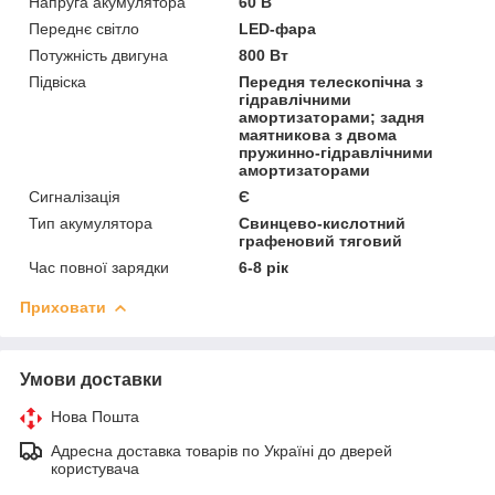
Напруга акумулятора
60 В
Переднє світло
LED-фара
Потужність двигуна
800 Вт
Підвіска
Передня телескопічна з
гідравлічними
амортизаторами; задня
маятникова з двома
пружинно-гідравлічними
амортизаторами
Сигналізація
Є
Тип акумулятора
Свинцево-кислотний
графеновий тяговий
Час повної зарядки
6-8 рік
Приховати
Умови доставки
Нова Пошта
Адресна доставка товарів по Україні до дверей
користувача