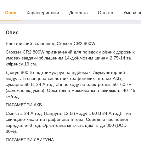
Опис
Характеристики
Доставка
Оплата
Умови п
Опис
Електричний велосипед Crosser CR2 800W
Crosser CR2 800W призначений для поїздок у різних дорожніх
умовах завдяки збільшеним 14-дюймовим шинам 2.75-14 та
кліренсу 19 см.
Двигун 800 Вт підтримує рух на підйомах. Акумуляторний
модуль: 5 свинцево-кислотних графенових тягових АКБ,
сумарно 60 В, 24 А·год. Запас ходу на електротязі: 50–60 км
(залежно від умов). Орієнтовна максимальна швидкість: 40–45
км/год.
ПАРАМЕТРИ АКБ
Ємність: 24 А·год, Напруга: 12 В (модуль 60 В 24 А·год). Тип:
свинцево-кислотна графенова тяговa. Середній час повної
зарядки: 6–8 год. Орієнтовна кількість циклів: до 800 (DOD
80%).
ПАРАМЕТРИ ДВИГУНА