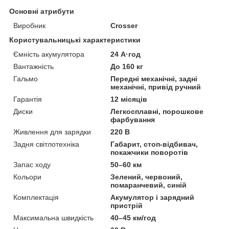
Основні атрибути
Виробник
Crosser
Користувальницькі характеристики
Ємність акумулятора
24 А·год
Вантажність
До 160 кг
Гальмо
Передні механічні, задні
механічні, привід ручний
Гарантія
12 місяців
Диски
Легкосплавні, порошкове
фарбування
Живлення для зарядки
220 В
Задня світлотехніка
Габарит, стоп-відбивач,
покажчики поворотів
Запас ходу
50–60 км
Кольори
Зелений, червоний,
помаранчевий, синій
Комплектація
Акумулятор і зарядний
пристрій
Максимальна швидкість
40–45 км/год