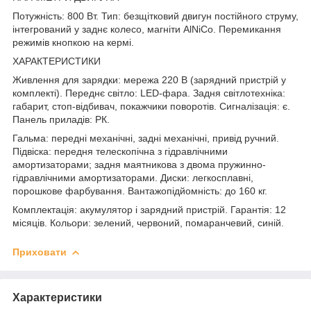
Потужність: 800 Вт. Тип: безщітковий двигун постійного струму,
інтегрований у заднє колесо, магніти AlNiCo. Перемикання
режимів кнопкою на кермі.
ХАРАКТЕРИСТИКИ
Живлення для зарядки: мережа 220 В (зарядний пристрій у
комплекті). Переднє світло: LED-фара. Задня світлотехніка:
габарит, стоп-відбивач, покажчики поворотів. Сигналізація: є.
Панель приладів: РК.
Гальма: передні механічні, задні механічні, привід ручний.
Підвіска: передня телескопічна з гідравлічними
амортизаторами; задня маятникова з двома пружинно-
гідравлічними амортизаторами. Диски: легкосплавні,
порошкове фарбування. Вантажопідйомність: до 160 кг.
Комплектація: акумулятор і зарядний пристрій. Гарантія: 12
місяців. Кольори: зелений, червоний, помаранчевий, синій.
Приховати
Характеристики