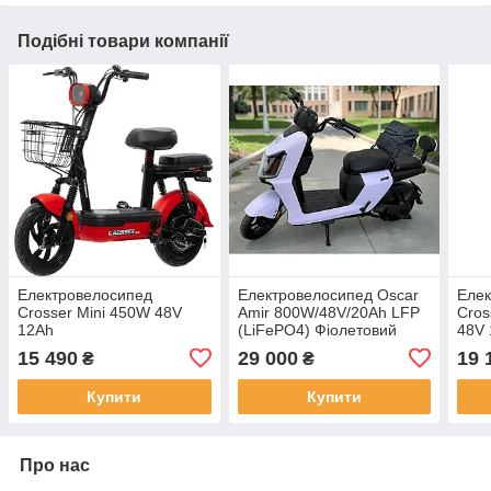
Подібні товари компанії
Електровелосипед
Електровелосипед Oscar
Елек
Crosser Mini 450W 48V
Amir 800W/48V/20Ah LFP
Cros
12Ah
(LiFePO4) Фіолетовий
48V
15 490
29 000
19 
₴
₴
Купити
Купити
Про нас