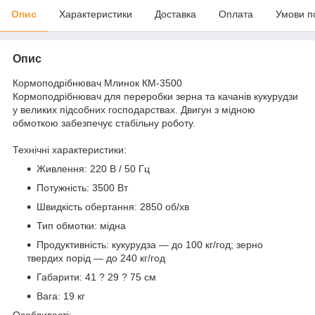
Опис
Характеристики
Доставка
Оплата
Умови п
Опис
Кормоподрібнювач Млинок КМ-3500
Кормоподрібнювач для переробки зерна та качанів кукурудзи
у великих підсобних господарствах. Двигун з мідною
обмоткою забезпечує стабільну роботу.
Технічні характеристики:
Живлення: 220 В / 50 Гц
Потужність: 3500 Вт
Швидкість обертання: 2850 об/хв
Тип обмотки: мідна
Продуктивність: кукурудза — до 100 кг/год; зерно
твердих порід — до 240 кг/год
Габарити: 41 ? 29 ? 75 см
Вага: 19 кг
Особливості: