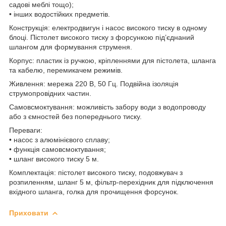
садові меблі тощо);
• інших водостійких предметів.
Конструкція: електродвигун і насос високого тиску в одному
блоці. Пістолет високого тиску з форсункою під’єднаний
шлангом для формування струменя.
Корпус: пластик із ручкою, кріпленнями для пістолета, шланга
та кабелю, перемикачем режимів.
Живлення: мережа 220 В, 50 Гц. Подвійна ізоляція
струмопровідних частин.
Самовсмоктування: можливість забору води з водопроводу
або з ємностей без попереднього тиску.
Переваги:
• насос з алюмінієвого сплаву;
• функція самовсмоктування;
• шланг високого тиску 5 м.
Комплектація: пістолет високого тиску, подовжувач з
розпиленням, шланг 5 м, фільтр-перехідник для підключення
вхідного шланга, голка для прочищення форсунок.
Приховати