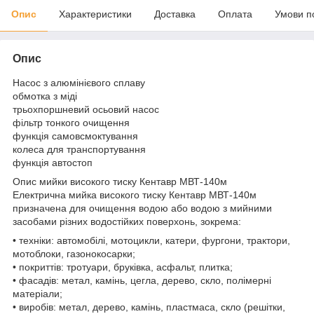
Опис
Характеристики
Доставка
Оплата
Умови п
Опис
Насос з алюмінієвого сплаву
обмотка з міді
трьохпоршневий осьовий насос
фільтр тонкого очищення
функція самовсмоктування
колеса для транспортування
функція автостоп
Опис мийки високого тиску Кентавр МВТ-140м
Електрична мийка високого тиску Кентавр МВТ-140м
призначена для очищення водою або водою з мийними
засобами різних водостійких поверхонь, зокрема:
• техніки: автомобілі, мотоцикли, катери, фургони, трактори,
мотоблоки, газонокосарки;
• покриттів: тротуари, бруківка, асфальт, плитка;
• фасадів: метал, камінь, цегла, дерево, скло, полімерні
матеріали;
• виробів: метал, дерево, камінь, пластмаса, скло (решітки,